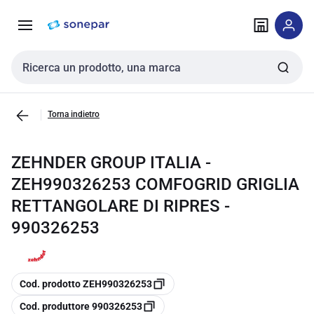
Vai alla
Vai
navigazione
alla
pagina
Cerca input
Torna indietro
ZEHNDER GROUP ITALIA -
ZEH990326253 COMFOGRID GRIGLIA
RETTANGOLARE DI RIPRES -
990326253
copia
Cod. prodotto ZEH990326253
copia
Cod. produttore 990326253