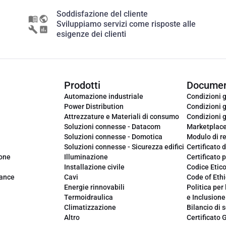
Soddisfazione del cliente
Sviluppiamo servizi come risposte alle
esigenze dei clienti
Prodotti
Documen
Automazione industriale
Condizioni g
Power Distribution
Condizioni g
Attrezzature e Materiali di consumo
Condizioni g
Soluzioni connesse - Datacom
Marketplac
Soluzioni connesse - Domotica
Modulo di r
Soluzioni connesse - Sicurezza edifici
Certificato d
ione
Illuminazione
Certificato p
Installazione civile
Codice Etic
iance
Cavi
Code of Ethi
Energie rinnovabili
Politica per 
Termoidraulica
e Inclusione
Climatizzazione
Bilancio di s
Altro
Certificato 