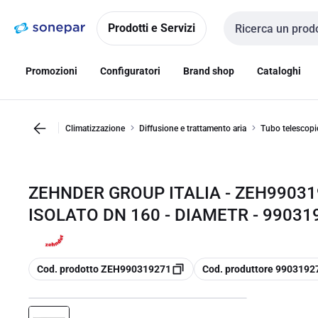
Vai alla
Vai
navigazione
alla
Prodotti e Servizi
Cerca input
pagina
Promozioni
Configuratori
Brand shop
Cataloghi
Climatizzazione
Diffusione e trattamento aria
Tubo telescopi
ZEHNDER GROUP ITALIA - ZEH99031
ISOLATO DN 160 - DIAMETR - 99031
copia
copia
Cod. prodotto ZEH990319271
Cod. produttore 9903192