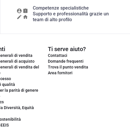
Competenze specialistiche
Supporto e professionalità grazie un
team di alto profilo
ti
Ti serve aiuto?
enerali di vendita
Contattaci
enerali di acquisto
Domande frequenti
enerali di vendita del
Trova il punto vendita
e
Area fornitori
ecesso
i qualità
er la parità di genere
o
cs
la Diversità, Equità
ostenibilità
GEEIS