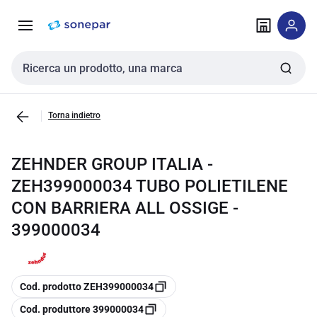
Vai alla
Vai
navigazione
alla
pagina
Cerca input
Torna indietro
ZEHNDER GROUP ITALIA -
ZEH399000034 TUBO POLIETILENE
CON BARRIERA ALL OSSIGE -
399000034
copia
Cod. prodotto ZEH399000034
copia
Cod. produttore 399000034