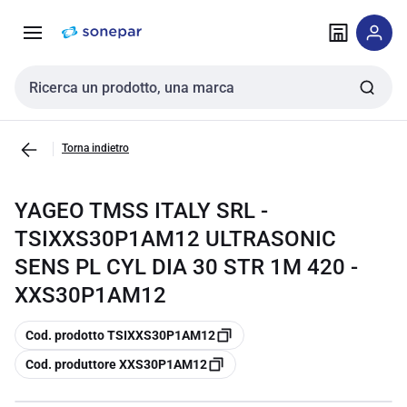
Vai alla
Vai
navigazione
alla
pagina
Cerca input
Torna indietro
YAGEO TMSS ITALY SRL -
TSIXXS30P1AM12 ULTRASONIC
SENS PL CYL DIA 30 STR 1M 420 -
XXS30P1AM12
copia
Cod. prodotto TSIXXS30P1AM12
copia
Cod. produttore XXS30P1AM12