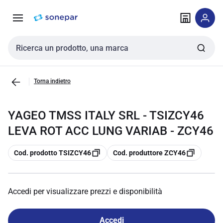
Vai alla
Vai
navigazione
alla
pagina
Cerca input
Torna indietro
YAGEO TMSS ITALY SRL - TSIZCY46
LEVA ROT ACC LUNG VARIAB - ZCY46
copia
copia
Cod. prodotto TSIZCY46
Cod. produttore ZCY46
Accedi per visualizzare prezzi e disponibilità
Accedi