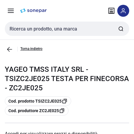
Vai alla
Vai
navigazione
alla
pagina
Cerca input
Torna indietro
YAGEO TMSS ITALY SRL -
TSIZC2JE025 TESTA PER FINECORSA
- ZC2JE025
copia
Cod. prodotto TSIZC2JE025
copia
Cod. produttore ZC2JE025
Accedi per visualizzare prezzi e disponibilità