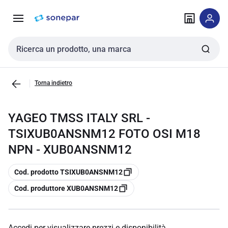
Vai alla
Vai
navigazione
alla
pagina
Cerca input
Torna indietro
YAGEO TMSS ITALY SRL -
TSIXUB0ANSNM12 FOTO OSI M18
NPN - XUB0ANSNM12
copia
Cod. prodotto TSIXUB0ANSNM12
copia
Cod. produttore XUB0ANSNM12
Accedi per visualizzare prezzi e disponibilità