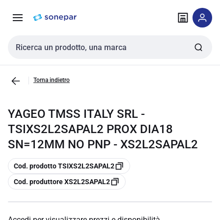
Vai alla
Vai
navigazione
alla
pagina
Cerca input
Torna indietro
YAGEO TMSS ITALY SRL -
TSIXS2L2SAPAL2 PROX DIA18
SN=12MM NO PNP - XS2L2SAPAL2
copia
Cod. prodotto TSIXS2L2SAPAL2
copia
Cod. produttore XS2L2SAPAL2
Accedi per visualizzare prezzi e disponibilità