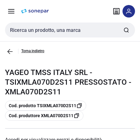
Vai alla
Vai
navigazione
alla
pagina
Cerca input
Torna indietro
YAGEO TMSS ITALY SRL -
TSIXMLA070D2S11 PRESSOSTATO -
XMLA070D2S11
copia
Cod. prodotto TSIXMLA070D2S11
copia
Cod. produttore XMLA070D2S11
Accedi per visualizzare prezzi e disponibilità