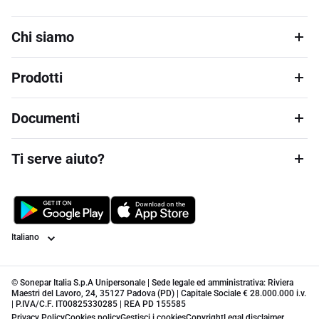
Chi siamo
Prodotti
Documenti
Ti serve aiuto?
Lingua
© Sonepar Italia S.p.A Unipersonale | Sede legale ed amministrativa: Riviera
Maestri del Lavoro, 24, 35127 Padova (PD) | Capitale Sociale € 28.000.000 i.v.
| P.IVA/C.F. IT00825330285 | REA PD 155585
Privacy Policy
Cookies policy
Gestisci i cookies
Copyright
Legal disclaimer