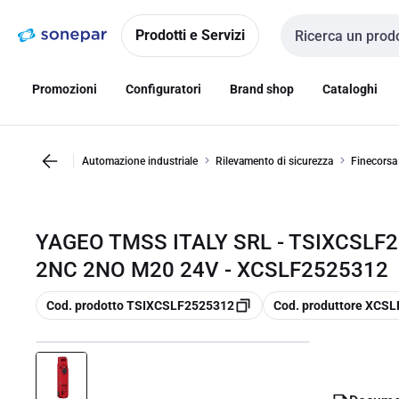
Vai alla
Vai
navigazione
alla
Prodotti e Servizi
Cerca input
pagina
Promozioni
Configuratori
Brand shop
Cataloghi
Automazione industriale
Rilevamento di sicurezza
Finecorsa
YAGEO TMSS ITALY SRL - TSIXCSLF
2NC 2NO M20 24V - XCSLF2525312
copia
copia
Cod. prodotto TSIXCSLF2525312
Cod. produttore XCS