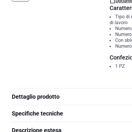
Docume
Caratteri
Tipo di
di lavoro
Numero 
Numero 
Con sbl
Numero d
Confezi
1
PZ
Dettaglio prodotto
Specifiche tecniche
Descrizione estesa