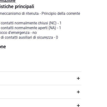
ntazione
stiche principali
 meccanismo di ritenuta
-
Principio della corrente
contatti normalmente chiusi (NC)
-
1
contatti normalmente aperti (NA)
-
1
occo d'emergenza
-
no
i contatti ausiliari di sicurezza
-
0
one