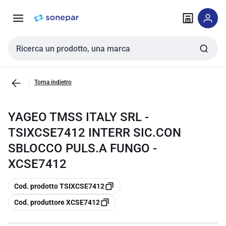
Vai alla
Vai
navigazione
alla
pagina
Cerca input
Torna indietro
YAGEO TMSS ITALY SRL -
TSIXCSE7412 INTERR SIC.CON
SBLOCCO PULS.A FUNGO -
XCSE7412
copia
Cod. prodotto TSIXCSE7412
copia
Cod. produttore XCSE7412