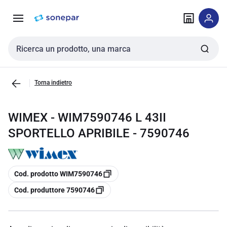
Vai alla
Vai
navigazione
alla
pagina
Cerca input
Torna indietro
WIMEX - WIM7590746 L 43II
SPORTELLO APRIBILE - 7590746
copia
Cod. prodotto WIM7590746
copia
Cod. produttore 7590746