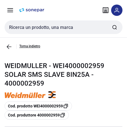
Vai alla
Vai
navigazione
alla
pagina
Cerca input
Torna indietro
WEIDMULLER - WEI4000002959
SOLAR SMS SLAVE 8IN25A -
4000002959
copia
Cod. prodotto WEI4000002959
copia
Cod. produttore 4000002959