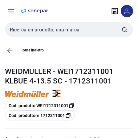
Vai alla
Vai
navigazione
alla
pagina
Cerca input
Torna indietro
WEIDMULLER - WEI1712311001
KLBUE 4-13.5 SC - 1712311001
copia
Cod. prodotto WEI1712311001
copia
Cod. produttore 1712311001