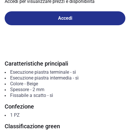
Accedi per visualizzare prezzi e disponibilità
Accedi
Caratteristiche principali
Esecuzione piastra terminale
-
sì
Esecuzione piastra intermedia
-
sì
Colore
-
Beige
Spessore
-
2
mm
Fissabile a scatto
-
sì
Confezione
1
PZ
Classificazione green