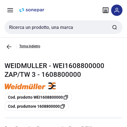
Vai alla
Vai
navigazione
alla
pagina
Cerca input
Torna indietro
WEIDMULLER - WEI1608800000
ZAP/TW 3 - 1608800000
copia
Cod. prodotto WEI1608800000
copia
Cod. produttore 1608800000