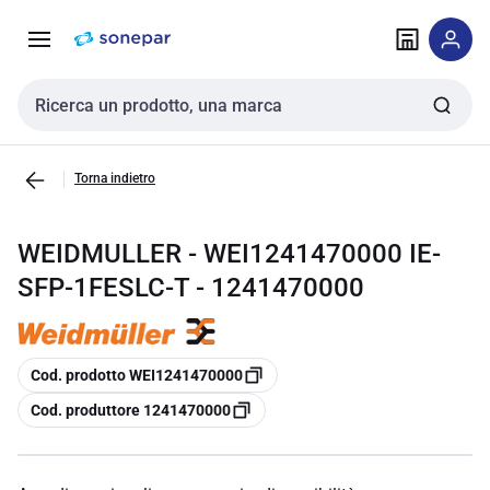
Vai alla
Vai
navigazione
alla
pagina
Cerca input
Torna indietro
WEIDMULLER - WEI1241470000 IE-
SFP-1FESLC-T - 1241470000
copia
Cod. prodotto WEI1241470000
copia
Cod. produttore 1241470000