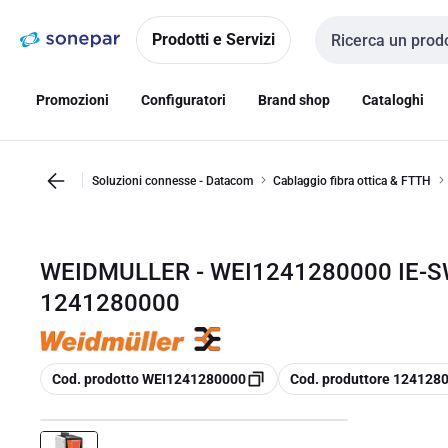
Vai alla
Vai
navigazione
alla
Prodotti e Servizi
Cerca input
pagina
Promozioni
Configuratori
Brand shop
Cataloghi
Soluzioni connesse - Datacom
Cablaggio fibra ottica & FTTH
WEIDMULLER - WEI1241280000 IE-S
1241280000
copia
copia
Cod. prodotto WEI1241280000
Cod. produttore 124128