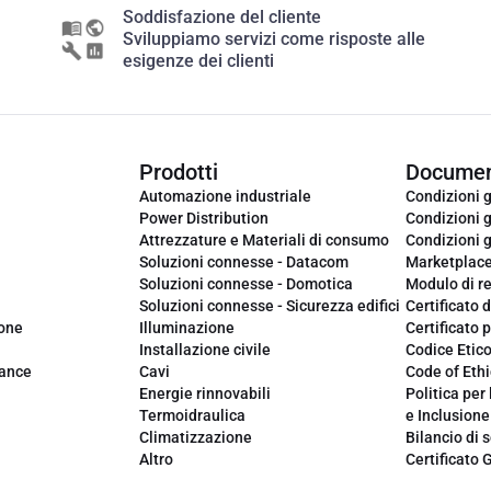
Soddisfazione del cliente
Sviluppiamo servizi come risposte alle
esigenze dei clienti
Prodotti
Documen
Automazione industriale
Condizioni g
Power Distribution
Condizioni g
Attrezzature e Materiali di consumo
Condizioni g
Soluzioni connesse - Datacom
Marketplac
Soluzioni connesse - Domotica
Modulo di r
Soluzioni connesse - Sicurezza edifici
Certificato d
ione
Illuminazione
Certificato p
Installazione civile
Codice Etic
iance
Cavi
Code of Ethi
Energie rinnovabili
Politica per 
Termoidraulica
e Inclusione
Climatizzazione
Bilancio di s
Altro
Certificato 