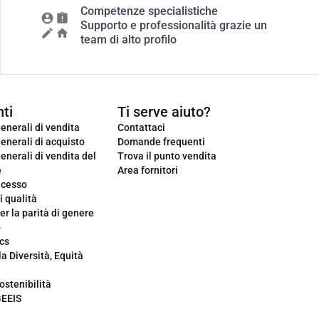
Competenze specialistiche
Supporto e professionalità grazie un
team di alto profilo
ti
Ti serve aiuto?
enerali di vendita
Contattaci
enerali di acquisto
Domande frequenti
enerali di vendita del
Trova il punto vendita
e
Area fornitori
ecesso
i qualità
er la parità di genere
o
cs
la Diversità, Equità
ostenibilità
GEEIS