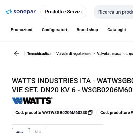
Vai alla
Vai
navigazione
alla
Prodotti e Servizi
Cerca input
pagina
Promozioni
Configuratori
Brand shop
Cataloghi
Termoidraulica
Valvole di regolazione
Valvola a maschio a qu
WATTS INDUSTRIES ITA - WATW3GB
VIE SET. DN20 KV 6 - W3GB0206M6
copia
copia
Cod. prodotto WATW3GB0206M60230
Cod. produttor