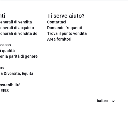
ti
Ti serve aiuto?
enerali di vendita
Contattaci
enerali di acquisto
Domande frequenti
enerali di vendita del
Trova il punto vendita
e
Area fornitori
ecesso
i qualità
er la parità di genere
o
cs
la Diversità, Equità
ostenibilità
GEEIS
Lingua