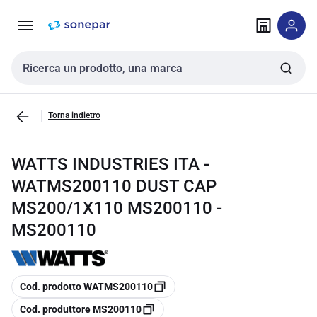
Vai alla
Vai
navigazione
alla
pagina
Cerca input
Torna indietro
WATTS INDUSTRIES ITA -
WATMS200110 DUST CAP
MS200/1X110 MS200110 -
MS200110
copia
Cod. prodotto WATMS200110
copia
Cod. produttore MS200110