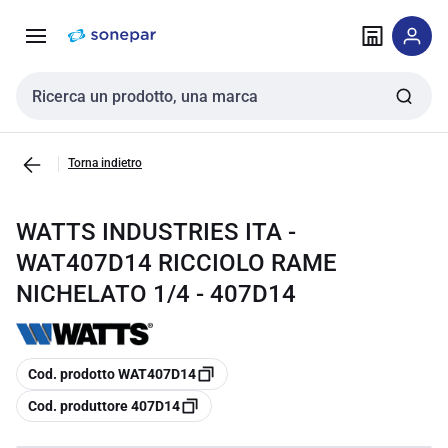
Vai alla
Vai
navigazione
alla
pagina
Cerca input
Torna indietro
WATTS INDUSTRIES ITA -
WAT407D14 RICCIOLO RAME
NICHELATO 1/4 - 407D14
copia
Cod. prodotto WAT407D14
copia
Cod. produttore 407D14