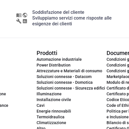
Soddisfazione del cliente
Sviluppiamo servizi come risposte alle
esigenze dei clienti
Prodotti
Documen
Automazione industriale
Condizioni g
Power Distribution
Condizioni g
Attrezzature e Materiali di consumo
Condizioni g
Soluzioni connesse - Datacom
Marketplac
Soluzioni connesse - Domotica
Modulo di r
Soluzioni connesse - Sicurezza edifici
Certificato d
ione
Illuminazione
Certificato p
Installazione civile
Codice Etic
iance
Cavi
Code of Ethi
Energie rinnovabili
Politica per 
Termoidraulica
e Inclusione
Climatizzazione
Bilancio di s
Altro
Certificato 