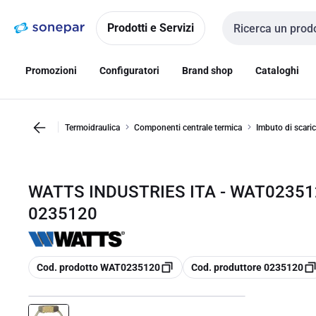
Vai alla
Vai
navigazione
alla
Prodotti e Servizi
Cerca input
pagina
Promozioni
Configuratori
Brand shop
Cataloghi
Termoidraulica
Componenti centrale termica
Imbuto di scaric
WATTS INDUSTRIES ITA - WAT023512
0235120
copia
copia
Cod. prodotto WAT0235120
Cod. produttore 0235120