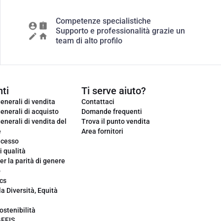
Competenze specialistiche
Supporto e professionalità grazie un
team di alto profilo
ti
Ti serve aiuto?
enerali di vendita
Contattaci
enerali di acquisto
Domande frequenti
enerali di vendita del
Trova il punto vendita
e
Area fornitori
ecesso
i qualità
er la parità di genere
o
cs
la Diversità, Equità
ostenibilità
GEEIS