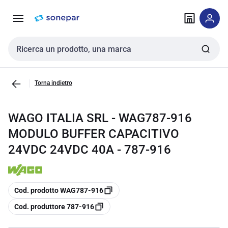
Vai alla
Vai
navigazione
alla
pagina
Cerca input
Torna indietro
WAGO ITALIA SRL - WAG787-916
MODULO BUFFER CAPACITIVO
24VDC 24VDC 40A - 787-916
copia
Cod. prodotto WAG787-916
copia
Cod. produttore 787-916