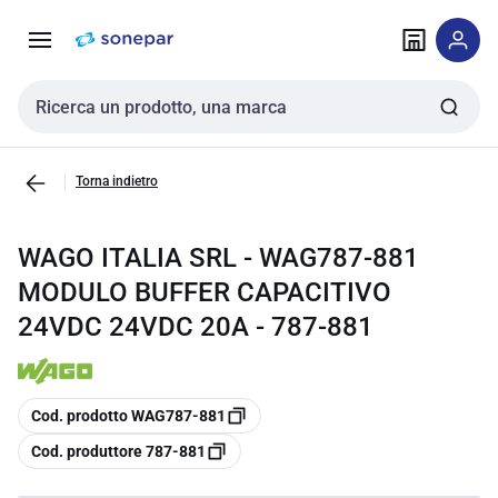
Vai alla
Vai
navigazione
alla
pagina
Cerca input
Torna indietro
WAGO ITALIA SRL - WAG787-881
MODULO BUFFER CAPACITIVO
24VDC 24VDC 20A - 787-881
copia
Cod. prodotto WAG787-881
copia
Cod. produttore 787-881