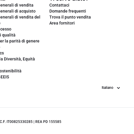
enerali di vendita
Contattaci
enerali di acquisto
Domande frequenti
enerali di vendita del
Trova il punto vendita
e
Area fornitori
ecesso
i qualità
er la parità di genere
o
cs
la Diversità, Equità
ostenibilità
GEEIS
Lingua
.IVA/C.F. IT00825330285 | REA PD 155585