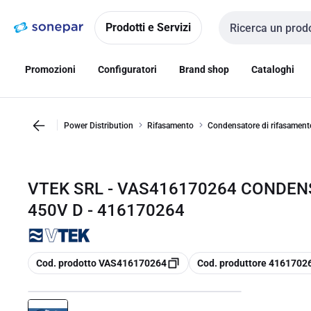
Vai alla
Vai
navigazione
alla
Prodotti e Servizi
Cerca input
pagina
Promozioni
Configuratori
Brand shop
Cataloghi
Power Distribution
Rifasamento
Condensatore di rifasament
VTEK SRL - VAS416170264 CONDEN
450V D - 416170264
copia
copia
Cod. prodotto VAS416170264
Cod. produttore 4161702