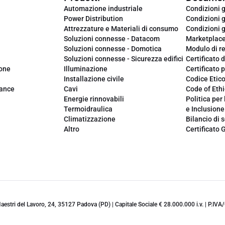
Automazione industriale
Condizioni g
Power Distribution
Condizioni g
Attrezzature e Materiali di consumo
Condizioni g
Soluzioni connesse - Datacom
Marketplac
Soluzioni connesse - Domotica
Modulo di r
Soluzioni connesse - Sicurezza edifici
Certificato d
ione
Illuminazione
Certificato p
Installazione civile
Codice Etic
iance
Cavi
Code of Ethi
Energie rinnovabili
Politica per 
Termoidraulica
e Inclusione
Climatizzazione
Bilancio di s
Altro
Certificato 
 Maestri del Lavoro, 24, 35127 Padova (PD) | Capitale Sociale € 28.000.000 i.v. | P