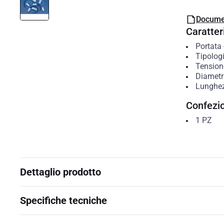
Docume
Caratteri
Portata
Tipolog
Tension
Diametr
Lunghe
Confezi
1
PZ
Dettaglio prodotto
Specifiche tecniche