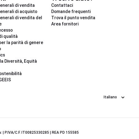
enerali di vendita
Contattaci
enerali di acquisto
Domande frequenti
enerali di vendita del
Trova il punto vendita
e
Area fornitori
ecesso
di qualità
per la parità di genere
o
ics
la Diversità, Equità
ostenibilità
 GEEIS
Lingua
.v. | P.IVA/C.F. IT00825330285 | REA PD 155585