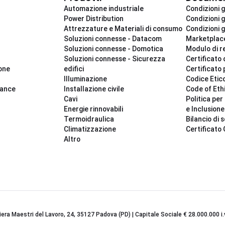
Automazione industriale
Condizioni g
Power Distribution
Condizioni g
Attrezzature e Materiali di consumo
Condizioni g
Soluzioni connesse - Datacom
Marketplac
Soluzioni connesse - Domotica
Modulo di r
Soluzioni connesse - Sicurezza
Certificato 
ione
edifici
Certificato 
Illuminazione
Codice Etic
iance
Installazione civile
Code of Eth
Cavi
Politica per 
Energie rinnovabili
e Inclusione
Termoidraulica
Bilancio di s
Climatizzazione
Certificato
Altro
iera Maestri del Lavoro, 24, 35127 Padova (PD) | Capitale Sociale € 28.000.000 i