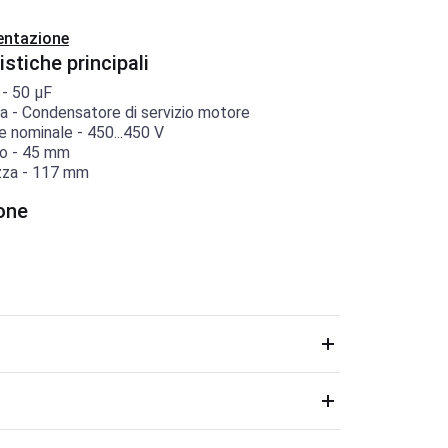
ntazione
istiche principali
-
50
µF
ia
-
Condensatore di servizio motore
e nominale
-
450...450
V
o
-
45
mm
zza
-
117
mm
one