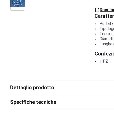
Docume
Caratter
Portata
Tipolog
Tension
Diametr
Lunghe
Confezi
1
PZ
Dettaglio prodotto
Specifiche tecniche