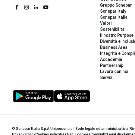
Gruppo Sonepar
Sonepar Italy
Sonepar Italia
Valori
Sostenibilità
Il nostro Purpose
Diversità e inclus
Business Area
Integrità e Compl
Accademia
Partnership
Lavora con noi
Servizi
© Sonepar Italia S.p.A Unipersonale | Sede legale ed amministrativa: Riv
Privacy Policy
Cookies policy
Gestisci i cookies
Copyright
Legal disclaimer