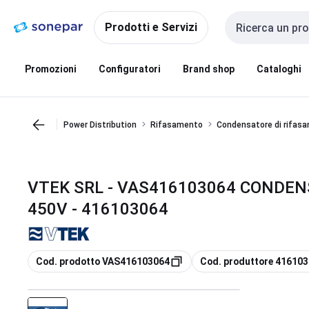
Vai alla
Vai
navigazione
alla
Prodotti e Servizi
Cerca input
pagina
Promozioni
Configuratori
Brand shop
Cataloghi
Power Distribution
Rifasamento
Condensatore di rifas
VTEK SRL - VAS416103064 CONDEN
450V - 416103064
copia
copia
Cod. prodotto VAS416103064
Cod. produttore 41610