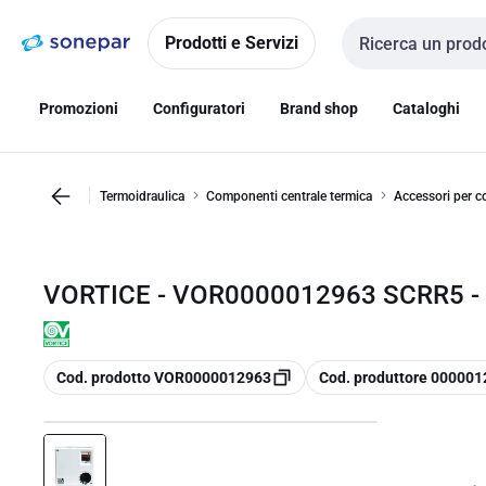
Vai alla
Vai
navigazione
alla
Prodotti e Servizi
Cerca input
pagina
Promozioni
Configuratori
Brand shop
Cataloghi
Termoidraulica
Componenti centrale termica
Accessori per co
VORTICE - VOR0000012963 SCRR5 -
copia
copia
Cod. prodotto VOR0000012963
Cod. produttore 00000