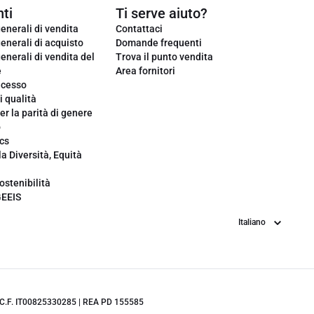
ti
Ti serve aiuto?
enerali di vendita
Contattaci
enerali di acquisto
Domande frequenti
enerali di vendita del
Trova il punto vendita
e
Area fornitori
ecesso
i qualità
er la parità di genere
o
cs
la Diversità, Equità
ostenibilità
GEEIS
Lingua
.IVA/C.F. IT00825330285 | REA PD 155585