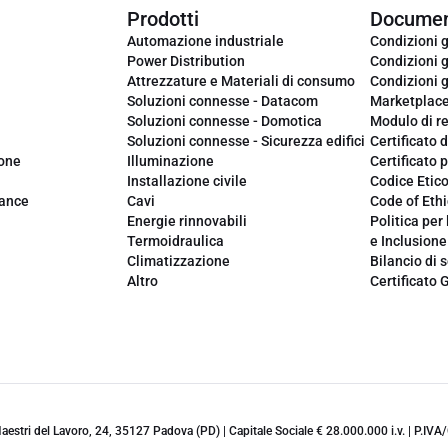
Prodotti
Documen
Automazione industriale
Condizioni g
Power Distribution
Condizioni g
Attrezzature e Materiali di consumo
Condizioni g
Soluzioni connesse - Datacom
Marketplac
Soluzioni connesse - Domotica
Modulo di r
Soluzioni connesse - Sicurezza edifici
Certificato d
ione
Illuminazione
Certificato p
Installazione civile
Codice Etic
iance
Cavi
Code of Ethi
Energie rinnovabili
Politica per 
Termoidraulica
e Inclusione
Climatizzazione
Bilancio di s
Altro
Certificato 
 Maestri del Lavoro, 24, 35127 Padova (PD) | Capitale Sociale € 28.000.000 i.v. | P