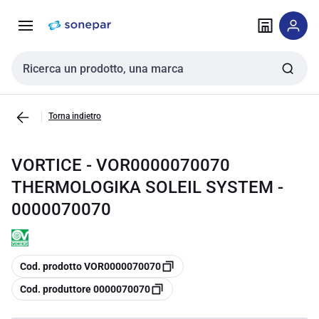
Vai alla
Vai
navigazione
alla
pagina
Cerca input
Torna indietro
VORTICE - VOR0000070070
THERMOLOGIKA SOLEIL SYSTEM -
0000070070
copia
Cod. prodotto VOR0000070070
copia
Cod. produttore 0000070070