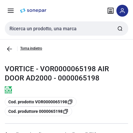
Vai alla
Vai
navigazione
alla
pagina
Cerca input
Torna indietro
VORTICE - VOR0000065198 AIR
DOOR AD2000 - 0000065198
copia
Cod. prodotto VOR0000065198
copia
Cod. produttore 0000065198