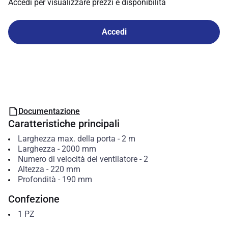
Accedi per visualizzare prezzi e disponibilità
Accedi
Documentazione
Caratteristiche principali
Larghezza max. della porta
-
2
m
Larghezza
-
2000
mm
Numero di velocità del ventilatore
-
2
Altezza
-
220
mm
Profondità
-
190
mm
Confezione
1
PZ