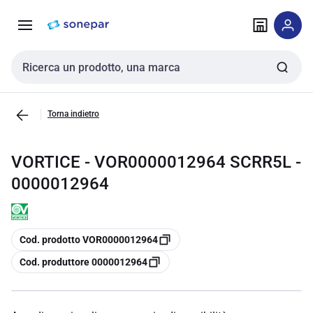
Vai alla
Vai
navigazione
alla
pagina
Cerca input
Torna indietro
VORTICE - VOR0000012964 SCRR5L -
0000012964
copia
Cod. prodotto VOR0000012964
copia
Cod. produttore 0000012964