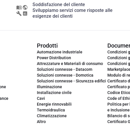
Soddisfazione del cliente
Sviluppiamo servizi come risposte alle
esigenze dei clienti
Prodotti
Documen
Automazione industriale
Condizioni g
Power Distribution
Condizioni g
Attrezzature e Materiali di consumo
Condizioni g
Soluzioni connesse - Datacom
Marketplac
Soluzioni connesse - Domotica
Modulo di r
Soluzioni connesse - Sicurezza edifici
Certificato d
ione
Illuminazione
Certificato p
Installazione civile
Codice Etic
iance
Cavi
Code of Ethi
Energie rinnovabili
Politica per 
Termoidraulica
e Inclusione
Climatizzazione
Bilancio di s
Altro
Certificato 