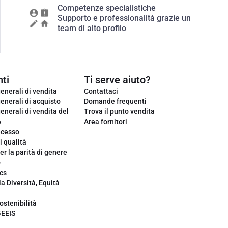
Competenze specialistiche
Supporto e professionalità grazie un
team di alto profilo
ti
Ti serve aiuto?
enerali di vendita
Contattaci
enerali di acquisto
Domande frequenti
enerali di vendita del
Trova il punto vendita
e
Area fornitori
ecesso
i qualità
er la parità di genere
o
cs
la Diversità, Equità
ostenibilità
GEEIS