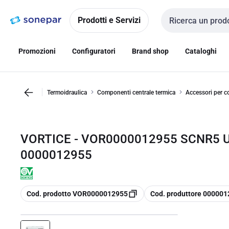
Vai alla
Vai
navigazione
alla
Prodotti e Servizi
Cerca input
pagina
Promozioni
Configuratori
Brand shop
Cataloghi
Termoidraulica
Componenti centrale termica
Accessori per co
VORTICE - VOR0000012955 SCNR5 U
0000012955
copia
copia
Cod. prodotto VOR0000012955
Cod. produttore 00000