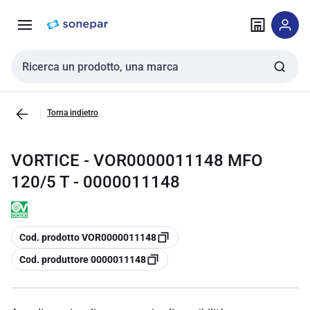
Vai alla
Vai
navigazione
alla
pagina
Cerca input
Torna indietro
VORTICE - VOR0000011148 MFO
120/5 T - 0000011148
copia
Cod. prodotto VOR0000011148
copia
Cod. produttore 0000011148