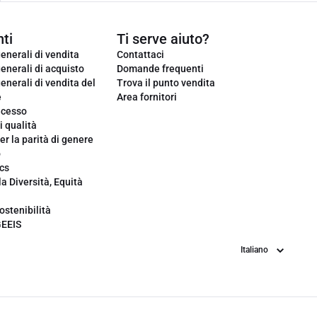
ti
Ti serve aiuto?
enerali di vendita
Contattaci
enerali di acquisto
Domande frequenti
enerali di vendita del
Trova il punto vendita
e
Area fornitori
ecesso
i qualità
er la parità di genere
o
cs
la Diversità, Equità
ostenibilità
GEEIS
Lingua