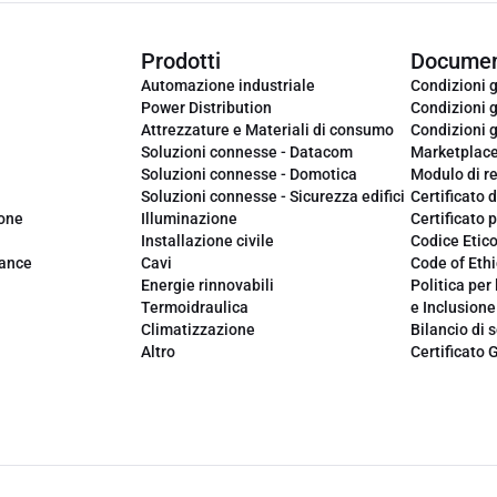
Prodotti
Documen
Automazione industriale
Condizioni g
Power Distribution
Condizioni g
Attrezzature e Materiali di consumo
Condizioni g
Soluzioni connesse - Datacom
Marketplac
Soluzioni connesse - Domotica
Modulo di r
Soluzioni connesse - Sicurezza edifici
Certificato d
ione
Illuminazione
Certificato p
Installazione civile
Codice Etic
iance
Cavi
Code of Ethi
Energie rinnovabili
Politica per 
Termoidraulica
e Inclusione
Climatizzazione
Bilancio di s
Altro
Certificato 