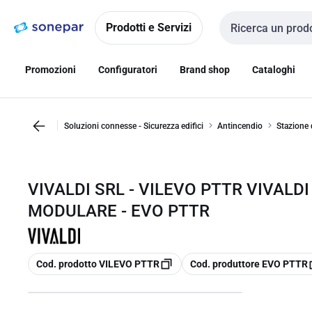
Vai alla
Vai
navigazione
alla
Prodotti e Servizi
Cerca input
pagina
Promozioni
Configuratori
Brand shop
Cataloghi
Soluzioni connesse - Sicurezza edifici
Antincendio
Stazione 
VIVALDI SRL - VILEVO PTTR VIVALD
MODULARE - EVO PTTR
copia
copia
Cod. prodotto VILEVO PTTR
Cod. produttore EVO PTTR