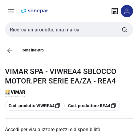
Vai alla
Vai
navigazione
alla
pagina
Cerca input
Torna indietro
VIMAR SPA - VIWREA4 SBLOCCO
MOTOR.PER SERIE EA/ZA - REA4
copia
copia
Cod. prodotto VIWREA4
Cod. produttore REA4
Accedi per visualizzare prezzi e disponibilità