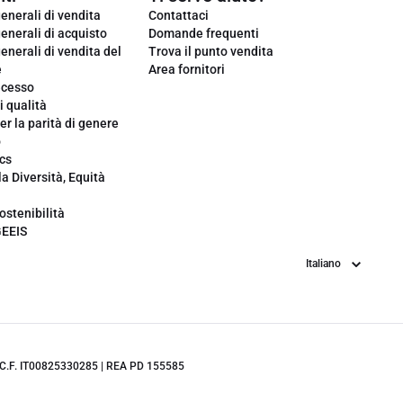
enerali di vendita
Contattaci
enerali di acquisto
Domande frequenti
enerali di vendita del
Trova il punto vendita
e
Area fornitori
ecesso
i qualità
er la parità di genere
o
cs
la Diversità, Equità
ostenibilità
GEEIS
Lingua
.IVA/C.F. IT00825330285 | REA PD 155585