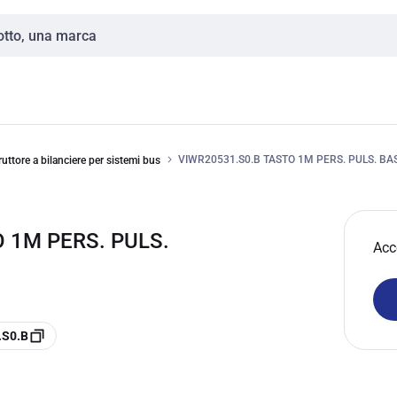
VIWR20531.S0.B TASTO 1M PERS. PULS. B
ruttore a bilanciere per sistemi bus
 1M PERS. PULS.
Acc
.S0.B