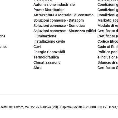
Automazione industriale
Condizioni g
Power Distribution
Condizioni g
Attrezzature e Materiali di consumo
Condizioni g
Soluzioni connesse - Datacom
Marketplac
Soluzioni connesse - Domotica
Modulo di r
Soluzioni connesse - Sicurezza edifici
Certificato d
ione
Illuminazione
Certificato p
Installazione civile
Codice Etic
iance
Cavi
Code of Ethi
Energie rinnovabili
Politica per 
Termoidraulica
e Inclusione
Climatizzazione
Bilancio di s
Altro
Certificato 
 Maestri del Lavoro, 24, 35127 Padova (PD) | Capitale Sociale € 28.000.000 i.v. | P