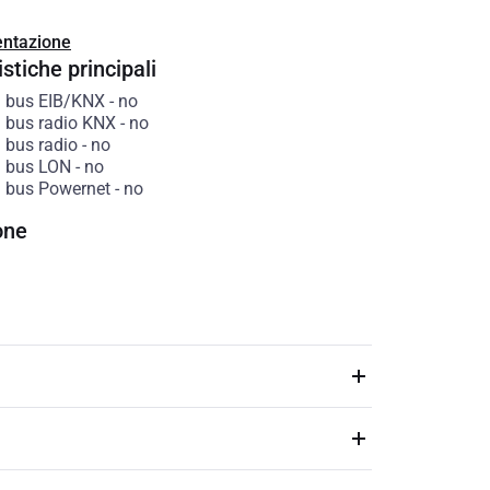
ntazione
stiche principali
 bus EIB/KNX
-
no
 bus radio KNX
-
no
 bus radio
-
no
 bus LON
-
no
 bus Powernet
-
no
one