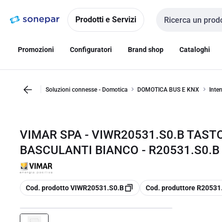
Vai alla
Vai
navigazione
alla
Prodotti e Servizi
Cerca input
pagina
Promozioni
Configuratori
Brand shop
Cataloghi
Soluzioni connesse - Domotica
DOMOTICA BUS E KNX
Inter
VIMAR SPA - VIWR20531.S0.B TASTO
BASCULANTI BIANCO - R20531.S0.B
copia
copia
Cod. prodotto VIWR20531.S0.B
Cod. produttore R20531