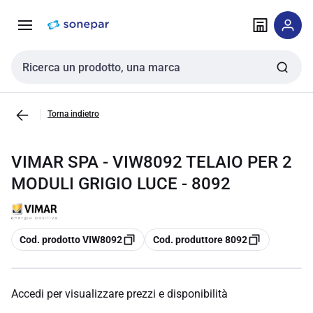
Vai alla
Vai
navigazione
alla
pagina
Cerca input
Torna indietro
VIMAR SPA - VIW8092 TELAIO PER 2
MODULI GRIGIO LUCE - 8092
copia
copia
Cod. prodotto VIW8092
Cod. produttore 8092
Accedi per visualizzare prezzi e disponibilità