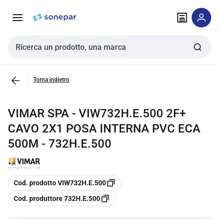
Vai alla
Vai
navigazione
alla
pagina
Cerca input
Torna indietro
VIMAR SPA - VIW732H.E.500 2F+
CAVO 2X1 POSA INTERNA PVC ECA
500M - 732H.E.500
copia
Cod. prodotto VIW732H.E.500
copia
Cod. produttore 732H.E.500