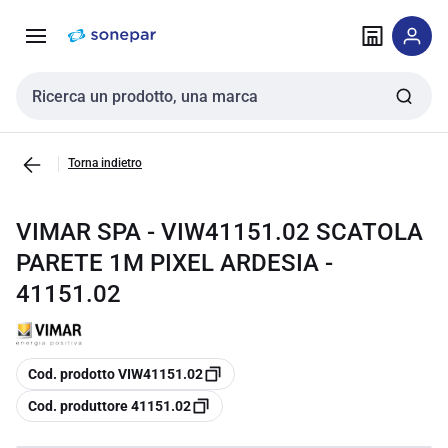
Vai alla
Vai
navigazione
alla
pagina
Cerca input
Torna indietro
VIMAR SPA - VIW41151.02 SCATOLA
PARETE 1M PIXEL ARDESIA -
41151.02
copia
Cod. prodotto VIW41151.02
copia
Cod. produttore 41151.02