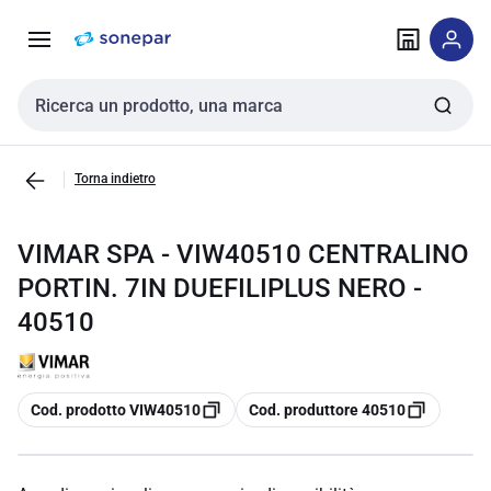
Vai alla
Vai
navigazione
alla
pagina
Cerca input
Torna indietro
VIMAR SPA - VIW40510 CENTRALINO
PORTIN. 7IN DUEFILIPLUS NERO -
40510
copia
copia
Cod. prodotto VIW40510
Cod. produttore 40510