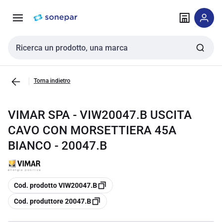
Vai alla
Vai
navigazione
alla
pagina
Cerca input
Torna indietro
VIMAR SPA - VIW20047.B USCITA
CAVO CON MORSETTIERA 45A
BIANCO - 20047.B
copia
Cod. prodotto VIW20047.B
copia
Cod. produttore 20047.B