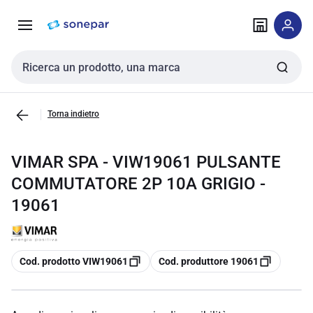
Vai alla
Vai
navigazione
alla
pagina
Cerca input
Torna indietro
VIMAR SPA - VIW19061 PULSANTE
COMMUTATORE 2P 10A GRIGIO -
19061
copia
copia
Cod. prodotto VIW19061
Cod. produttore 19061