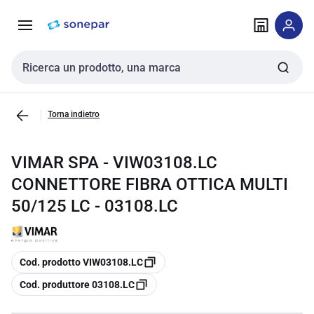
Vai alla
Vai
navigazione
alla
pagina
Cerca input
Torna indietro
VIMAR SPA - VIW03108.LC
CONNETTORE FIBRA OTTICA MULTI
50/125 LC - 03108.LC
copia
Cod. prodotto VIW03108.LC
copia
Cod. produttore 03108.LC