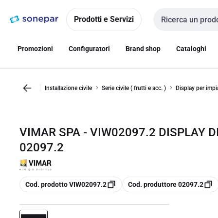
Vai alla
Vai
navigazione
alla
Prodotti e Servizi
Cerca input
pagina
Promozioni
Configuratori
Brand shop
Cataloghi
Installazione civile
Serie civile ( frutti e acc. )
Display per impi
VIMAR SPA - VIW02097.2 DISPLAY D
02097.2
copia
copia
Cod. prodotto VIW02097.2
Cod. produttore 02097.2