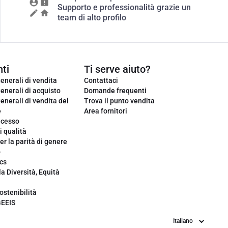
Supporto e professionalità grazie un
team di alto profilo
ti
Ti serve aiuto?
enerali di vendita
Contattaci
enerali di acquisto
Domande frequenti
enerali di vendita del
Trova il punto vendita
e
Area fornitori
ecesso
i qualità
er la parità di genere
o
cs
la Diversità, Equità
ostenibilità
GEEIS
Lingua