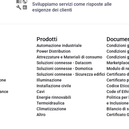
Sviluppiamo servizi come risposte alle
esigenze dei clienti
Prodotti
Documen
Automazione industriale
Condizioni g
Power Distribution
Condizioni g
Attrezzature e Materiali di consumo
Condizioni g
Soluzioni connesse - Datacom
Marketplac
Soluzioni connesse - Domotica
Modulo di r
Soluzioni connesse - Sicurezza edifici
Certificato d
ione
Illuminazione
Certificato p
Installazione civile
Codice Etic
iance
Cavi
Code of Ethi
Energie rinnovabili
Politica per 
Termoidraulica
e Inclusione
Climatizzazione
Bilancio di s
Altro
Certificato 