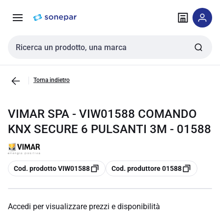
Vai alla
Vai
navigazione
alla
pagina
Cerca input
Torna indietro
VIMAR SPA - VIW01588 COMANDO
KNX SECURE 6 PULSANTI 3M - 01588
copia
copia
Cod. prodotto VIW01588
Cod. produttore 01588
Accedi per visualizzare prezzi e disponibilità