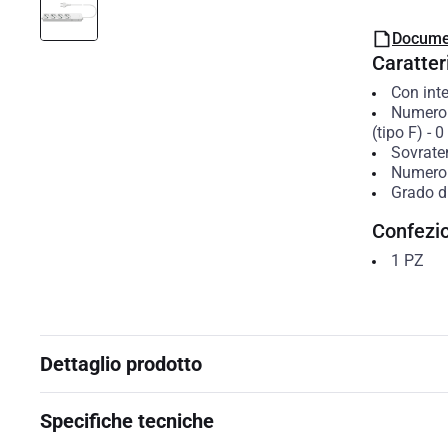
Docume
Caratteri
Con inte
Numero 
(tipo F)
-
0
Sovrate
Numero 
Grado di
Confezi
1
PZ
Dettaglio prodotto
Specifiche tecniche