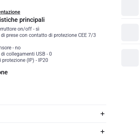
ntazione
stiche principali
rruttore on/off
-
sì
di prese con contatto di protezione CEE 7/3
nsore
-
no
di collegamenti USB
-
0
 protezione (IP)
-
IP20
one