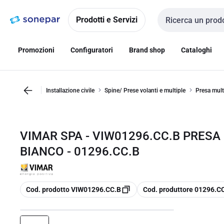
Vai alla
Vai
navigazione
alla
Prodotti e Servizi
Cerca input
pagina
Promozioni
Configuratori
Brand shop
Cataloghi
Installazione civile
Spine/ Prese volanti e multiple
Presa mult
VIMAR SPA - VIW01296.CC.B PRESA
BIANCO - 01296.CC.B
copia
copia
Cod. prodotto VIW01296.CC.B
Cod. produttore 01296.C