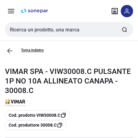
Vai alla
Vai
navigazione
alla
pagina
Cerca input
Torna indietro
VIMAR SPA - VIW30008.C PULSANTE
1P NO 10A ALLINEATO CANAPA -
30008.C
copia
Cod. prodotto VIW30008.C
copia
Cod. produttore 30008.C