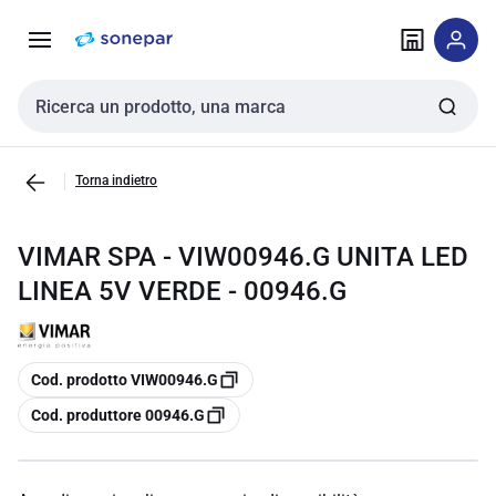
Vai alla
Vai
navigazione
alla
pagina
Cerca input
Torna indietro
VIMAR SPA - VIW00946.G UNITA LED
LINEA 5V VERDE - 00946.G
copia
Cod. prodotto VIW00946.G
copia
Cod. produttore 00946.G