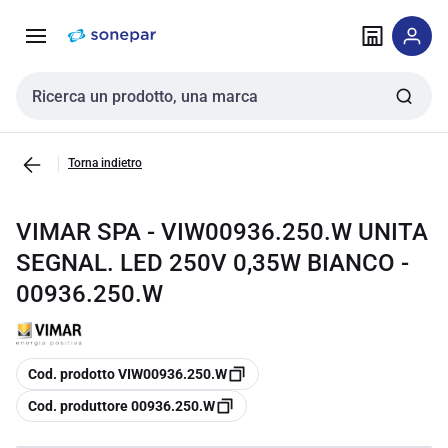
Vai alla
Vai
navigazione
alla
pagina
Cerca input
Torna indietro
VIMAR SPA - VIW00936.250.W UNITA
SEGNAL. LED 250V 0,35W BIANCO -
00936.250.W
copia
Cod. prodotto VIW00936.250.W
copia
Cod. produttore 00936.250.W