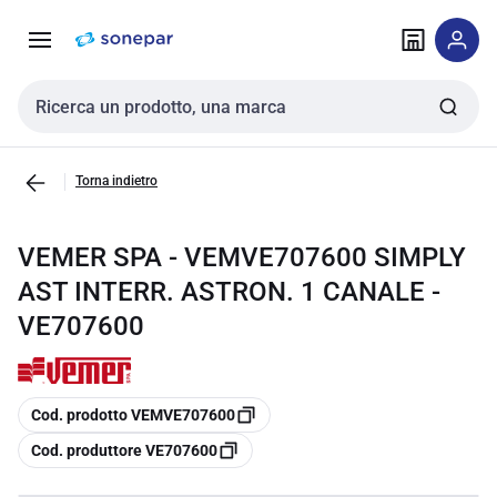
Vai alla
Vai
navigazione
alla
pagina
Cerca input
Torna indietro
VEMER SPA - VEMVE707600 SIMPLY
AST INTERR. ASTRON. 1 CANALE -
VE707600
copia
Cod. prodotto VEMVE707600
copia
Cod. produttore VE707600