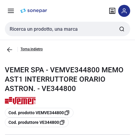
Vai alla
Vai
navigazione
alla
pagina
Cerca input
Torna indietro
VEMER SPA - VEMVE344800 MEMO
AST1 INTERRUTTORE ORARIO
ASTRON. - VE344800
copia
Cod. prodotto VEMVE344800
copia
Cod. produttore VE344800