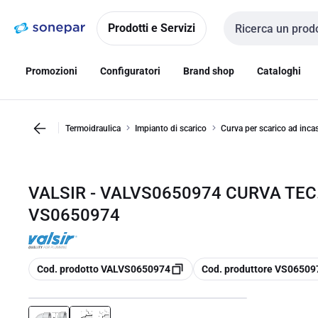
Vai alla
Vai
navigazione
alla
Prodotti e Servizi
Cerca input
pagina
Promozioni
Configuratori
Brand shop
Cataloghi
Termoidraulica
Impianto di scarico
Curva per scarico ad inca
VALSIR - VALVS0650974 CURVA TEC.
VS0650974
copia
copia
Cod. prodotto VALVS0650974
Cod. produttore VS06509