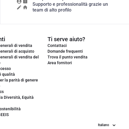
Supporto e professionalità grazie un
team di alto profilo
ti
Ti serve aiuto?
enerali di vendita
Contattaci
enerali di acquisto
Domande frequenti
enerali di vendita del
Trova il punto vendita
e
Area fornitori
ecesso
i qualità
er la parità di genere
o
cs
la Diversità, Equità
ostenibilità
GEEIS
Lingua