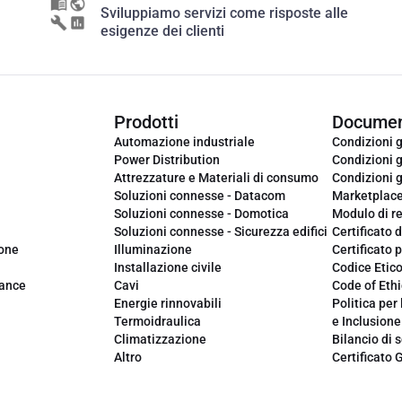
Sviluppiamo servizi come risposte alle
esigenze dei clienti
Prodotti
Documen
Automazione industriale
Condizioni g
Power Distribution
Condizioni g
Attrezzature e Materiali di consumo
Condizioni g
Soluzioni connesse - Datacom
Marketplac
Soluzioni connesse - Domotica
Modulo di r
Soluzioni connesse - Sicurezza edifici
Certificato d
ione
Illuminazione
Certificato p
Installazione civile
Codice Etic
iance
Cavi
Code of Ethi
Energie rinnovabili
Politica per 
Termoidraulica
e Inclusione
Climatizzazione
Bilancio di s
Altro
Certificato 